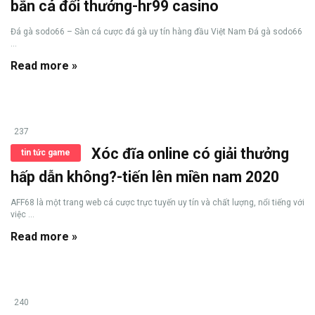
bắn cá đổi thưởng-hr99 casino
Đá gà sodo66 – Sàn cá cược đá gà uy tín hàng đầu Việt Nam Đá gà sodo66
...
Read more »
237
Xóc đĩa online có giải thưởng
tin tức game
hấp dẫn không?-tiến lên miền nam 2020
AFF68 là một trang web cá cược trực tuyến uy tín và chất lượng, nổi tiếng với
việc ...
Read more »
240