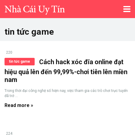
tin tức game
220
Cách hack xóc đĩa online đạt
tin tức game
hiệu quả lên đến 99,99%-chơi tiên lên miền
nam
Trong thời đại công nghệ số hiện nay, việc tham gia các trò chơi trực tuyến
đã trở ...
Read more »
224